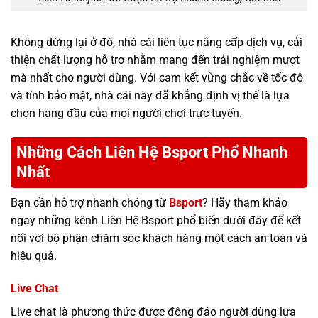
Không dừng lại ở đó, nhà cái liên tục nâng cấp dịch vụ, cải
thiện chất lượng hỗ trợ nhằm mang đến trải nghiệm mượt
mà nhất cho người dùng. Với cam kết vững chắc về tốc độ
và tính bảo mật, nhà cái này đã khẳng định vị thế là lựa
chọn hàng đầu của mọi người chơi trực tuyến.
Những Cách Liên Hệ Bsport Phổ Nhanh
Nhất
Bạn cần hỗ trợ nhanh chóng từ
Bsport
? Hãy tham khảo
ngay những kênh Liên Hệ Bsport phổ biến dưới đây để kết
nối với bộ phận chăm sóc khách hàng một cách an toàn và
hiệu quả.
Live Chat
Live chat là phương thức được đông đảo người dùng lựa